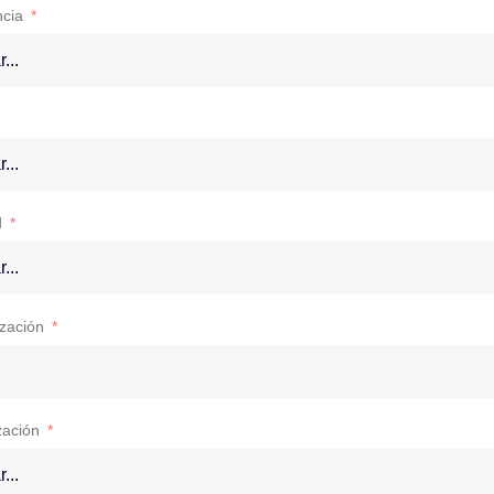
ncia
d
zación
zación