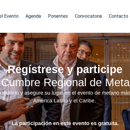
el Evento
Agenda
Ponentes
Convocatoria
Contacto
Regístrese y participe
I Cumbre Regional de Met
rmulario y asegure su lugar en el evento de metano má
América Latina y el Caribe.
La participación en este evento es gratuita.