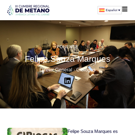
Español
PONENTE
Felipe Souza Marques
Diretor General - Cibiogas
Felipe Souza Marques es