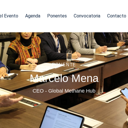
el Evento
Agenda
Ponentes
Convocatoria
Contacto
PONENTE
Marcelo Mena
CEO - Global Methane Hub