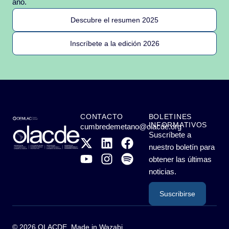
año.
Descubre el resumen 2025
Inscríbete a la edición 2026
CONTACTO
BOLETINES
INFORMATIVOS
cumbredemetano@olacde.org
Suscríbete a
nuestro boletín para
obtener las últimas
noticias.
Suscribirse
© 2026 OLACDE. Made in
Wazabi
.