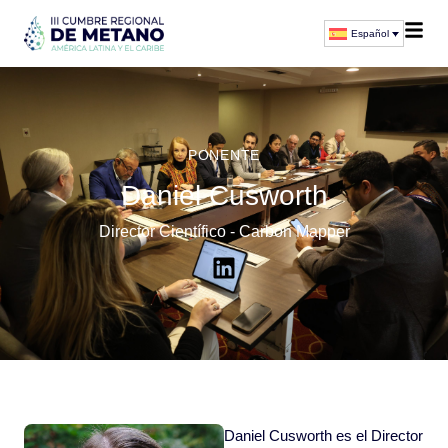
Español
PONENTE
Daniel Cusworth
Director Científico - Carbon Mapper
Daniel Cusworth es el Director