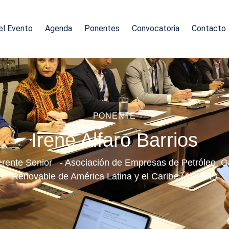
el Evento
Agenda
Ponentes
Convocatoria
Contacto
PONENTE
Irene Alfaro Barrios
erente Senior - Asociación de Empresas de Petróleo, G
Renovable de América Latina y el Caribe (ARPEL)