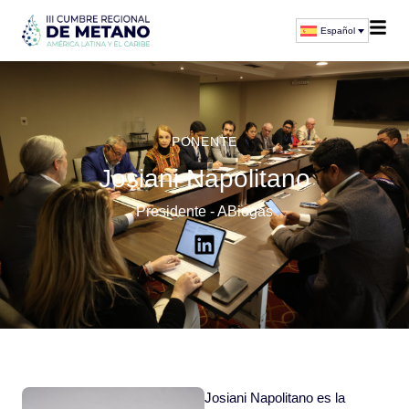
Español
PONENTE
Josiani Napolitano
Presidente - ABiogás
Josiani Napolitano es la