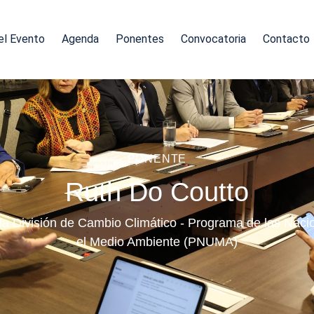
el Evento
Agenda
Ponentes
Convocatoria
Contacto
PONENTE
Ruth Do Coutto
la División de Cambio Climático - Programa de las Nac
el Medio Ambiente (PNUMA)