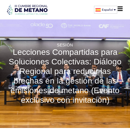
Español
SESIÓN
Lecciones Compartidas para
Soluciones Colectivas: Diálogo
Regional para reducir las
brechas en la gestión de las
emisiones de metano (Evento
exclusivo con invitación)