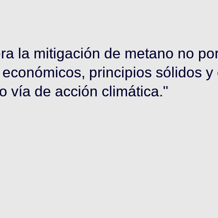
resenta el 30% y el petróleo el 3
 y concentran el 30% de las emisi
 del sector energético en la regió
a los países de la región, debido 
presenta su aprovechamiento, el 
las matrices energéticas y el aum
s