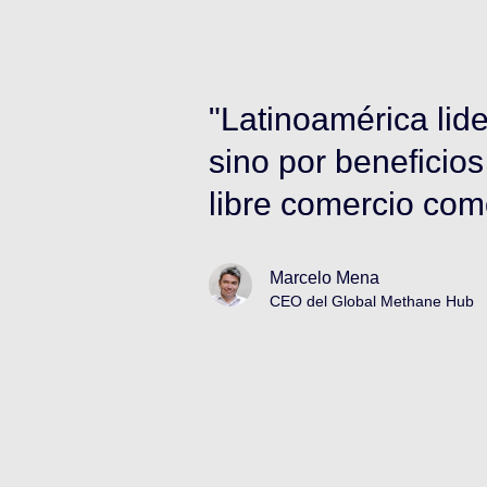
a política,
"El gas natural rep
nza en el
primaria regional;
efecto invernadero
de gran interés par
oportunidad que re
diversificación de 
climática regional."
Andrés Rebolledo Smitman
Secretario Ejecutivo de Olade