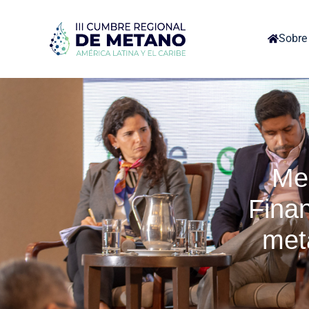
Sobre 
Me
Finan
met