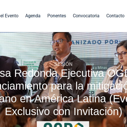
el Evento
Agenda
Ponentes
Convocatoria
Contacto
SESIÓN
sa Redonda Ejecutiva OG
ciamiento para la mitigaci
ano en América Latina (Ev
Exclusivo con Invitación)