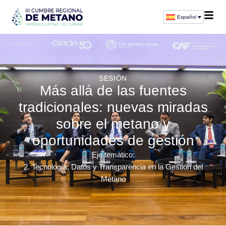
Español
SESIÓN
Más allá de las fuentes
tradicionales: nuevas miradas
sobre el metano y
oportunidades de gestión
Eje temático:
2. Tecnología, Datos y Transparencia en la Gestión del
Metano