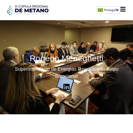
Português
SPEAKER
Rogério Meneghetti
Superintendente de Energias Renováveis - Itaipu
Binacional