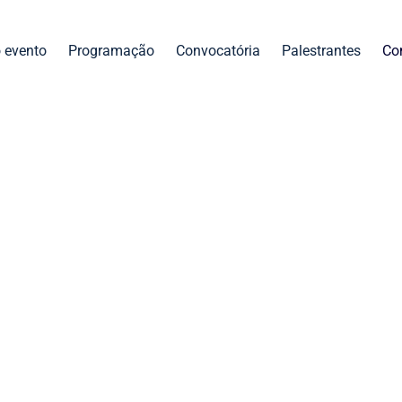
 evento
Programação
Convocatória
Palestrantes
Co
conosco para mais infor
s sobre a III Cúpula Regional de Metano? Preencha o fo
ipe entrará em contato para oferecer o suporte de que v