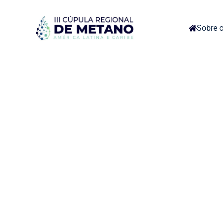
Sobre o
Fale 
Tem mais dúvida
e nossa equ