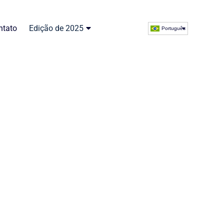
ntato
Edição de 2025
Português
mações
rmulário on-line
ocê precisa.