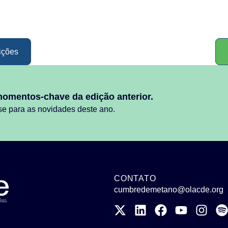
ições
momentos-chave da edição anterior.
se para as novidades deste ano.
CONTATO
cumbredemetano@olacde.org