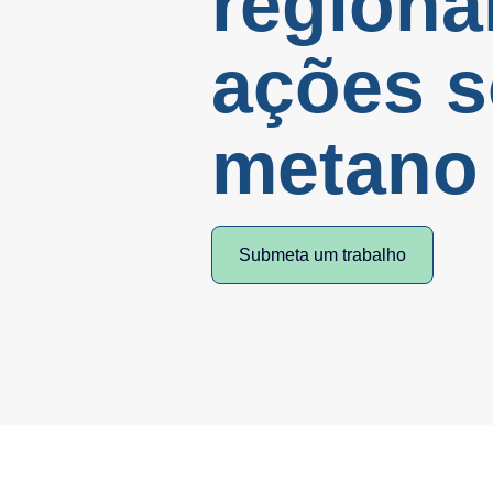
regiona
ações s
metano
Submeta um trabalho