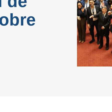
l de
obre