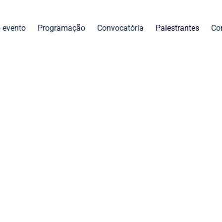
 evento
Programação
Convocatória
Palestrantes
Co
Palestrantes
II Cúpula Regional de Meta
ncias da indústria compartilharão sua visão sobre o futu
 que acontecerá em Brasília, nos dias 8 e 9 de junho d