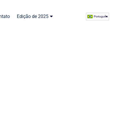
ntato
Edição de 2025
Português
no
ro da energia. Descubra quem fará parte do
e 2026.