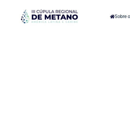
Sobre o
I
Líderes regionais, especialistas e referê
evento