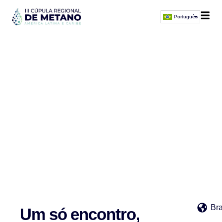
Português
Programação
III Cúpula Regional de Metano
Confira os eixos temáticos do evento de metano mais
importante da região
Bra
Um só encontro,