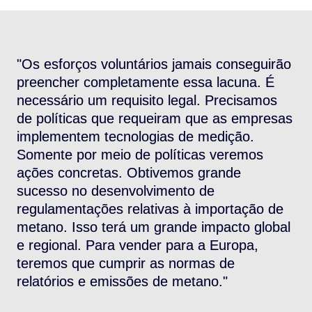
"Os esforços voluntários jamais conseguirão
"
a
preencher completamente essa lacuna. É
d
s
necessário um requisito legal. Precisamos
t
de políticas que requeiram que as empresas
d
implementem tecnologias de medição.
d
Somente por meio de políticas veremos
A
ações concretas. Obtivemos grande
p
sucesso no desenvolvimento de
i
regulamentações relativas à importação de
f
metano. Isso terá um grande impacto global
i
e regional. Para vender para a Europa,
r
teremos que cumprir as normas de
relatórios e emissões de metano."