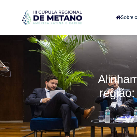
Sobre o
Alinham
região
Eje temát