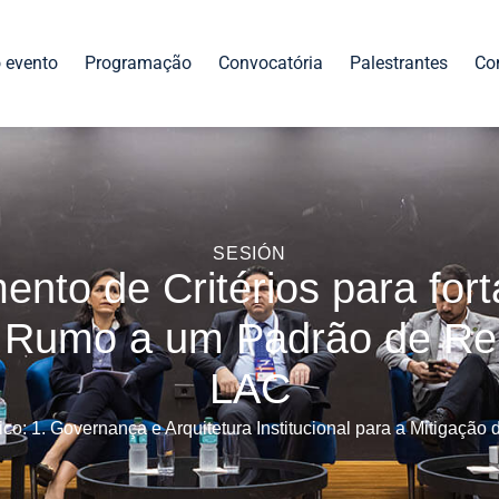
 evento
Programação
Convocatória
Palestrantes
Co
SESIÓN
ento de Critérios para fort
: Rumo a um Padrão de Re
LAC
ico:
1. Governança e Arquitetura Institucional para a Mitigação