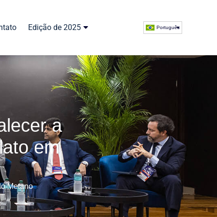
ntato
Edição de 2025
Português
alecer a
lato em
 do Metano