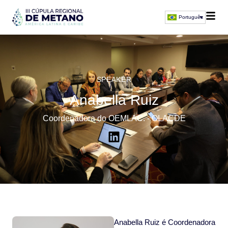
Português
SPEAKER
Anabella Ruiz
Coordenadora do OEMLAC. - OLACDE
Anabella Ruiz é Coordenadora