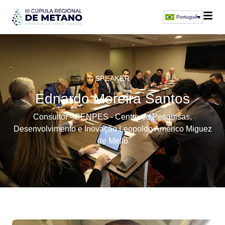
Português
SPEAKER
Ednardo Moreira Santos
Consultor - CENPES - Centro de Pesquisas,
Desenvolvimento e Inovação Leopoldo Américo Miguez
de Mello