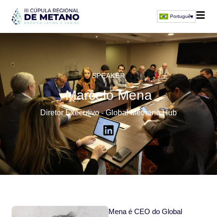
Português
SPEAKER
Marcelo Mena
Diretor Executivo - Global Methane Hub
Mena é CEO do Global