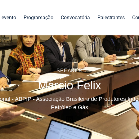
 evento
Programação
Convocatória
Palestrantes
Co
SPEAKER
Marcio Felix
cional - ABPIP - Associação Brasileira de Produtores In
Petróleo e Gás