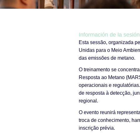
Información de la sesión
Esta sessão, organizada p
Unidas para o Meio Ambient
das emissões de metano.
O treinamento se concentrar
Resposta ao Metano (MARS)
operacionais e regulatória
de resposta à detecção, j
regional.
O evento reunirá represent
troca de conhecimento, harm
inscrição prévia.
_