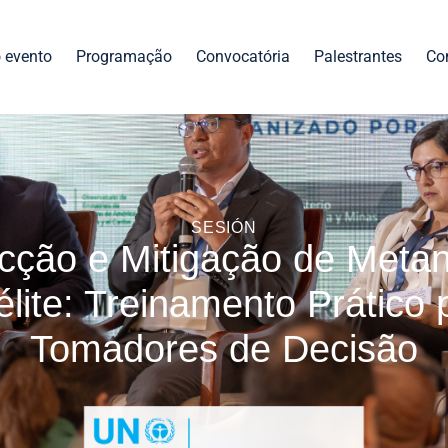
 evento
Programação
Convocatória
Palestrantes
Co
SESIÓN
cção e Mitigação de Metan
élite: Treinamento Prático 
Tomadores de Decisão