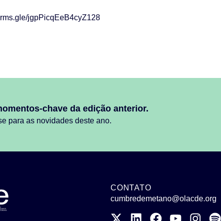
/forms.gle/jgpPicqEeB4cyZ128
momentos-chave da edição anterior.
se para as novidades deste ano.
CONTATO
cumbredemetano@olacde.org