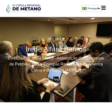
Português
SPEAKER
Irene Alfaro Barrios
Diretora Exeucitva Sênior - Associação das Empresas
de Petróleo, Gás e Energias Renováveis ​​da América
Latina e do Caribe (ARPEL)