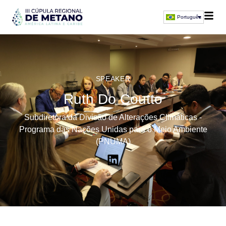
Português
SPEAKER
Ruth Do Coutto
Subdiretora da Divisão de Alterações Climáticas -
Programa das Nações Unidas para o Meio Ambiente
(PNUMA)