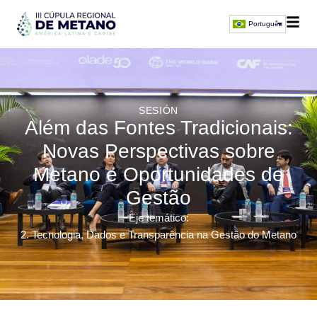
Português
SESIÓN
Além das Fontes Tradicionais:
Novas Perspectivas sobre
Metano e Oportunidades de
Gestão
Eje temático:
2. Tecnologia, Dados e Transparência na Gestão do Metano